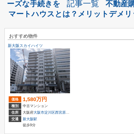
記事一覧
ーズな手続きを
不動産
マートハウスとは？メリットデメリ
おすすめ物件
新大阪スカイハイツ
1,580万円
価格
種別
中古マンション
住所
大阪府
大阪市淀川区
西宮原
１丁目7-36
交通
新大阪駅
徒歩9分