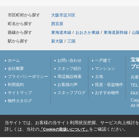
市区町村から探す
大阪市淀川区
町名から探す
西宮原
路線から探す
東海道本線
/
おおさか東線
/
東海道新幹線
/
山
駅から探す
新大阪
/
三国
宝
ホーム
お問い合わせ
一戸建て
プ
会社概要
スタッフ紹介
マンション
プライバシーポリシー
周辺施設検索
土地
兵庫
利用規約
お客様の声
投資・収益物件
TEL:
サイトマップ
スタッフブログ
おすすめ物件
FAX:
Cop
物件カタログ
All 
当サイトでは、お客様の当サイト利用状況把握、サービス向上検討を目
詳しくは、当社の
をご確認ください。
「Cookieの取扱いについて」