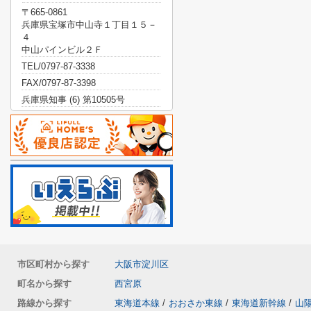
〒665-0861
兵庫県宝塚市中山寺１丁目１５－
４
中山パインビル２Ｆ
TEL/0797-87-3338
FAX/0797-87-3398
兵庫県知事 (6) 第10505号
市区町村から探す
大阪市淀川区
町名から探す
西宮原
路線から探す
東海道本線
/
おおさか東線
/
東海道新幹線
/
山