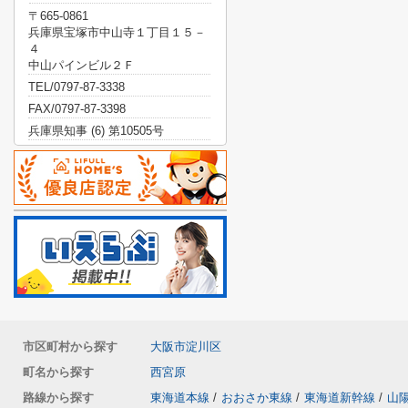
〒665-0861
兵庫県宝塚市中山寺１丁目１５－
４
中山パインビル２Ｆ
TEL/0797-87-3338
FAX/0797-87-3398
兵庫県知事 (6) 第10505号
市区町村から探す
大阪市淀川区
町名から探す
西宮原
路線から探す
東海道本線
/
おおさか東線
/
東海道新幹線
/
山