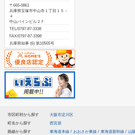
〒665-0861
兵庫県宝塚市中山寺１丁目１５－
４
中山パインビル２Ｆ
TEL/0797-87-3338
FAX/0797-87-3398
兵庫県知事 (6) 第10505号
市区町村から探す
大阪市淀川区
町名から探す
西宮原
路線から探す
東海道本線
/
おおさか東線
/
東海道新幹線
/
山