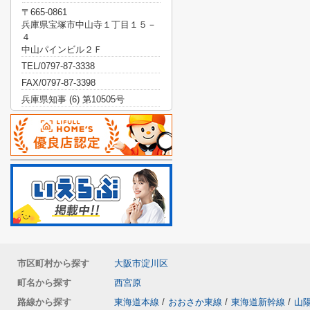
〒665-0861
兵庫県宝塚市中山寺１丁目１５－
４
中山パインビル２Ｆ
TEL/0797-87-3338
FAX/0797-87-3398
兵庫県知事 (6) 第10505号
市区町村から探す
大阪市淀川区
町名から探す
西宮原
路線から探す
東海道本線
/
おおさか東線
/
東海道新幹線
/
山