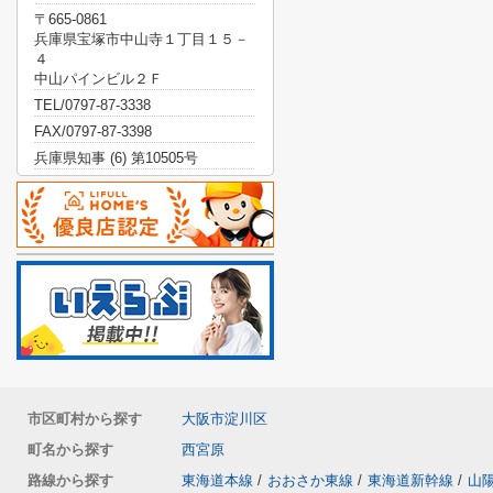
〒665-0861
兵庫県宝塚市中山寺１丁目１５－
４
中山パインビル２Ｆ
TEL/0797-87-3338
FAX/0797-87-3398
兵庫県知事 (6) 第10505号
市区町村から探す
大阪市淀川区
町名から探す
西宮原
路線から探す
東海道本線
/
おおさか東線
/
東海道新幹線
/
山