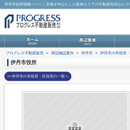
伊丹市役所情報ページ｜宝塚を中心とした阪神エリアの不動産売却ならプ
プログレス不動産販売
>
周辺施設案内
>
伊丹市
>
伊丹市の市役所
伊丹市役所
<<伊丹市の市役所・区役所の一覧へ