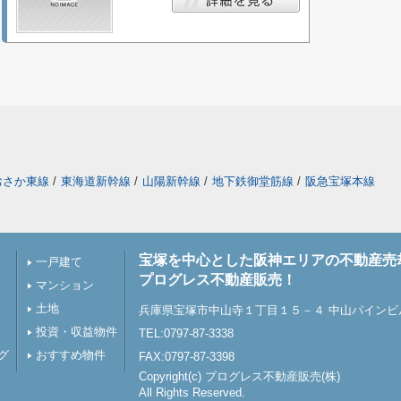
おさか東線
/
東海道新幹線
/
山陽新幹線
/
地下鉄御堂筋線
/
阪急宝塚本線
宝塚を中心とした阪神エリアの不動産売
一戸建て
プログレス不動産販売！
マンション
土地
兵庫県宝塚市中山寺１丁目１５－４ 中山パインビ
投資・収益物件
TEL:0797-87-3338
グ
おすすめ物件
FAX:0797-87-3398
Copyright(c) プログレス不動産販売(株)
All Rights Reserved.