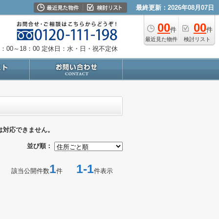
最終更新：2026年08月07日
00
00
件
件
最近見た物件
検討リスト
：00～18：00
定休日：水・日・祝不定休
は対応できません。
並び順：
1
1-1
該当公開件数
件
件表示