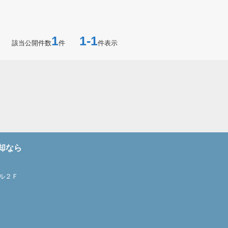
1
1-1
該当公開件数
件
件表示
却なら
ル２Ｆ